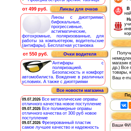
В 
от 499 руб.
Линзы для очков
на
Линзы с диоптриями:
На
бифокальные,
уч
прогрессивные,
инв
астигматические,
кор
фотохромные, поляризованные, для
работы за компьютером, водительские
(антифары). Бесплатная установка
Получ
от 550 руб.
Очки водителя
немедлен
Антифары с
магазин 
поляризацией.
др.) Все
Безопасность и комфорт
товары, 
автомобилиста. Вождение в различных
Ваш е-mai
условиях. А также с диоптриями
Все новости магазина
По
Все металлические оправы
09.07.2026
отличного качества новое поступление
Все полимерные оправы
09.07.2026
отличного качества от 300 руб новое
поступление
Фрезерованный пластик
09.07.2026
Ваши ФИ
самое лучшее качество и надежность