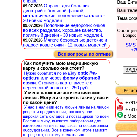
оправы
Ваш E-ma
Оправы для больших
09.07.2026
Ваш тел
диоптрий с большой фаской,
металлические, пополнение каталога -
Тема соо
20 новых моделей
Пополнение недорогих очков
09.07.2026
во всех разделах, хорошее качество,
Сообщен
приятный дизайн - 30 новых моделей.
Вопрос
Мягкие безопасные детские и
09.07.2026
подростковые очки - 12 новых моделей
SMS 
+7
Все вопросы по оптике
Как получить мою медицинскую
карту и сколько она стоит?
optic@a-
Нужно обратится по емайлу
optic.ru
или через
форму обратной
связи
Стоимоть карты вместе с
.
пересылкой по почте - 250 руб.
Регист
У меня сложные астигматические
линзы. Могу ли я купить такие у вас и
по какой цене?
+7913
У нас в наличии есть любые линзы на любой
+7913
рецепт и предпочтения, так как у нас
г. Мос
широкая сеть складов и поставщиков по всей
России и миру, имеются лаборатории для
изготовления линз под заказ на современном
оборудовании. Все в конечном итоге зависит
от рецепта, поэтому желательно