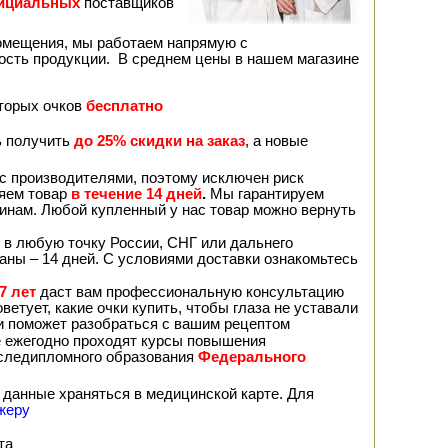
ициальных
поставщиков
помещения, мы работаем напрямую с
ость продукции. В среднем цены в нашем магазине
вторых очков
бесплатно
ь получить
до 25% скидки на заказ
, а новые
с производителями, поэтому исключен риск
няем товар
в течение 14 дней
.
Мы гарантируем
чинам. Любой купленный у нас товар можно вернуть
 в любую точку России, СНГ или дальнего
раны – 14 дней. С условиями доставки ознакомьтесь
7 лет
даст вам профессиональную консультацию
ветует, какие очки купить, чтобы глаза не уставали
 и поможет разобраться с вашим рецептом
е ежегодно проходят курсы повышения
оследипломного образования
Федерального
 данные храняться в медицинской карте. Для
жеру
та