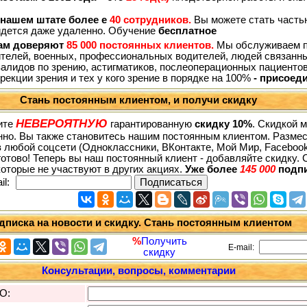
нашем штате более е
40 сотрудников.
Вы можете стать частью
йдется даже удаленно. Обучение
бесплатное
м доверяют
85 000 постоянных клиентов.
Мы обслуживаем пе
ителей, военных, профессиональных водителей, людей связанны
алидов по зрению, астигматиков, послеоперационных пациенто
рекции зрения и тех у кого зрение в порядке на 100%
- присоед
Стань постоянным клиентом, и получи скидку
НЕВЕРОЯТНУЮ
ите
гарантированную
скидку 10%
. Скидкой 
но. Вы также становитесь нашим постоянным клиентом. Размес
в любой соцсети (Одноклассники, ВКонтакте, Мой Мир, Facebook, T
 готово! Теперь вы наш постоянный клиент - добавляйте скидку. 
которые не участвуют в других акциях.
Уже более
145 000
подп
l:
дписка на новости и скидку. Стань постоянным клиентом
%
Получить
E-mail:
скидку
Консультации, вопросы, комментарии
О: