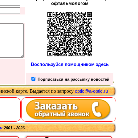
офтальмологом
Воспользуйся помощником здесь
Подписаться на рассылку новостей
цинской карте
.
Выдается
по запросу
optic@a-optic.ru
ru
2001 - 2026