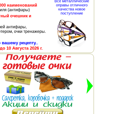
Все металлические
оправы отличного
000 наименований
качества новое
биля (антифары)
поступление
тный очешник и
лей антифары,
тером, очки тренажеры.
 вашему рецепту..
до 10 Августа 2026 г.