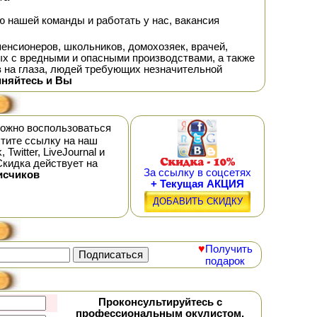
 нашей команды и работать у нас, вакансия
нсионеров, школьников, домохозяек, врачей,
х с вредными и опасными производствами, а также
в на глаза, людей требующих незначительной
иняйтесь и Вы
можно воспользоваться
тите ссылку на наш
witter, LiveJournal и
Скидка действует на
За ссылку в соцсетях
исчиков
+ Текущая АКЦИЯ
ДОБАВИТЬ СКИДКУ
♥
Получить
подарок
Проконсультируйтесь с
профессиональным окулистом,