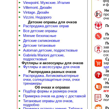
фор
►
Viewpoint. Мужские. Италия
и 
►
Villemont. Дизайн
Не
►
Vintage. Дизайн
пр
►
Vizzini. Недорого
оч
Детские оправы для очков
По
►
Распродажа детских оправ
►
Все детские оправы
По
►
Мягкие безопасные
кл
►
Детские силиконовые
По
►
Детские титановые
зав
►
Automan детские, подростковые
воз
сог
►
Gabriela Marioni детские,
подростковые
Сд
Футляры и аксессуары для очков
зар
►
Футляры и аксессуары для очков
зд
За
Распродажа разных очков
пер
►
Распродажа. Антикомпьютерные
от 
очки, солнцезащитные очки, очки
На
тренажеры
кв
Об очках и оправах
аг
►
Подбор формы и размера очков
Уд
►
Примерка очков на дому с доставкой
по
►
Титановые оправы для очков,
подробно
Ра
►
Проверка остроты зрения. Таблица