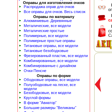
Оправы для изготовления очков
►
Распродажа оправ для очков
о
►
Все оправы для очков. Весь список
Оправы по материалу
с
►
Алюминиевые. Деревянные
►
Металические, все модели
►
Металические простые
с
С
►
Полимерные, все модели
►
Полимерные простые оправы
►
Титановые оправы, все модели
►
Титановые безободковые
►
Фрезерованный пластик, все модели
►
Комбинированные, все модели
►
Комбинированные с дизайном
►
Очки Пенсне
Оправы по форме
►
Ободковые оправы, все модели
►
Полуободковые на леске, все
модели
►
Безободковые, все модели
►
Круглой формы
►
В форме "Авиатор"
►
Большие размеры "Великаны"