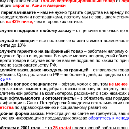
му обратной связи.
Только сертифицированный товар
от
оф
фабрик
Европы, Азии и Америки
 переплачивайте
– нам не нужно тратить средства на аренду 
оизводителями и поставщиками, поэтому мы не завышаем стоим
ков
на 42% ниже,
чем в городских оптиках
лучите подарок к любому заказу
– от цепочки для очков до 
лучайте скидки
– все постоянные клиенты имеют возможност
иенты до 10%
лучите гарантию на выбранный товар
– работаем напрямую 
одского брака и подделки. В случае мелких повреждений обме
врата товара в случае если он вам не подошел по каким то при
ласно законодательству РФ.
елайте заказ, даже находясь за границей
– отправляем товар
убежья. Срок доставки по РФ – не более 5 дней, за пределы ст
есь >>
дайте вопрос специалисту
– офтальмолог с опытом
не менее 
ед заказом: поможет подобрать линзы и оправу по рецепту, посо
длительной работы за компьютером, расскажет о всех нюансах
ши офтальмологи и оптометристы
– в обязательном порядк
алификации в Санкт-Петербургской академии офтальмологии п
ентства
по здравоохранению и социальному развитию
обная форма заказа.
Регистрация на сайте не требуется, ваши
лучения информации о предыдущих заказах
обратитесь к менед
ботаем с 2001 года
- это
25 год(а)
плодотворной работы и опы