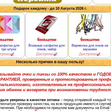
Подарок каждому - до 10 Августа 2026 г.
алфетки для
Влажные салфетки для
Веревочка для очков на
, три штуки
очков, набор
заушники
Несколько причин в нашу пользу!
азывайте очки и линзы со 100% качеством и ГО
АРАНТИЕЙ, проверенные и протестированные проф
альмологами, изготовленные на профессионально
ия обмена и возврата при возникновении трудност
ьте уверены в качестве оптики
– перед отправкой каждый то
пенчатую проверку качества, на всю продукцию имеются сертиф
лючения. При необходимости пришлем вам документы на Email 