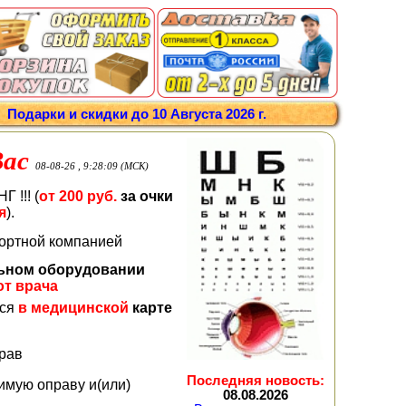
/
Подарки и скидки до 10 Августа 2026 г.
Вас
08-08-26 , 9:28:09 (МСК)
 !!! (
от 200 руб.
за очки
я
).
портной компанией
льном оборудовании
от врача
тся
в медицинской
карте
прав
Последняя новость:
имую оправу и(или)
08.08.2026