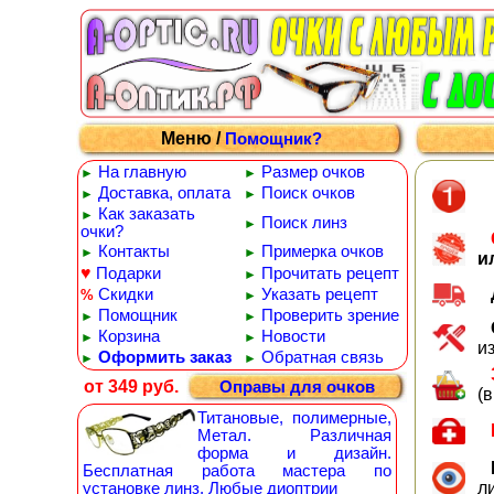
Меню /
Помощник?
На главную
Размер очков
►
►
Доставка, оплата
Поиск очков
►
►
Как заказать
►
Поиск линз
►
очки?
Контакты
Примерка очков
►
►
и
♥
Подарки
Прочитать рецепт
►
Скидки
Указать рецепт
%
►
Помощник
Проверить зрение
►
►
Корзина
Новости
►
►
и
Оформить заказ
Обратная связь
►
►
от 349 руб.
Оправы для очков
(
Титановые, полимерные,
Метал. Различная
форма и дизайн.
Бесплатная работа мастера по
л
установке линз. Любые диоптрии