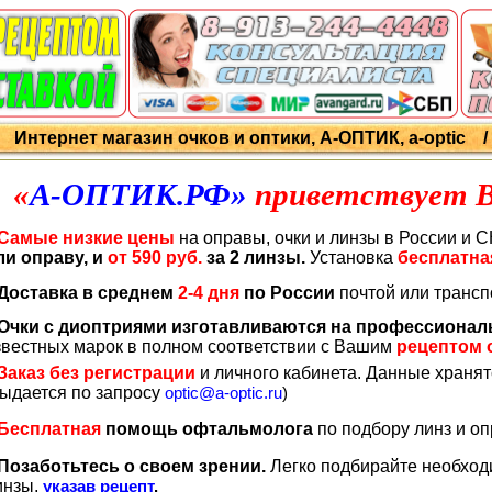
Интернет магазин очков и оптики, А-ОПТИК, a-optic 
«
А-ОПТИК
.РФ
»
приветствует 
Самые низкие цены
на оправы, очки и линзы в России и СНГ
ли оправу, и
от 590 руб.
за 2 линзы.
Установка
бесплатна
Доставка в среднем
2-4 дня
по России
почтой или транс
Очки с диоптриями изготавливаются на профессиона
звестных марок в полном соответствии с Вашим
рецептом 
Заказ без регистрации
и личного кабинета. Данные храня
выдается по запросу
optic@a-optic.ru
)
Бесплатная
помощь офтальмолога
по подбору линз и о
Позаботьтесь о своем зрении.
Легко подбирайте необход
инзы,
указав рецепт
.