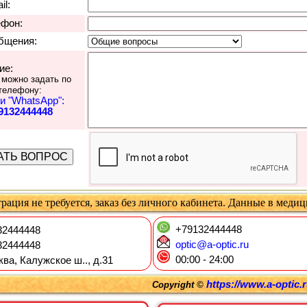
il:
ефон:
бщения:
ие:
 можно задать по
телефону:
и "WhatsApp":
9132444448
рация не требуется, заказ без личного кабинета. Данные в меди
+79132444448
2444448
optic@a-optic.ru
2444448
00:00 - 24:00
ква, Калужское ш.., д.31
https://www.a-optic.
Copyright ©