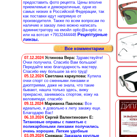
предоставить фото рецепта. Цены вполне
приемлемые и демократичные, одни из
самых низких в Российской Федерации, так
как поставки идут напрямую от
производителя. Также по всем вопросам по
наличию и заказу линз можно написать
администратору на емэйл optic@a-optic.ru
Рецептурные
или на вотсап +79132444448
линзы.
Все комментарии
07.12.2024
Устинова Вера
:
Здравствуйте!
Очки получила. Спасибо Вам большое!
Передайте мою благодарность мастеру.
Спасибо ему большое за его труд!
05.12.2024
Светлана караулова
:
Купила
очки спорт со сменными линзами и
диоптриями, даже не знала, что такие
бывают, нашла только здесь, вижу
прекрасно, занимаюсь спортом, езжу на
веловипеде, спасибо
09.11.2024
Марианна Павлова
:
Все
идеально, я довольно к лету закажу еще.
Благодарю Вас!
06.10.2024
Сергей Валентинович Е:
Титановые оправы с памятью с
поликарбоными линзами получились
очень хорошие. Легкие удобные
03.09.2024
Снежана
:
Заказала круглые