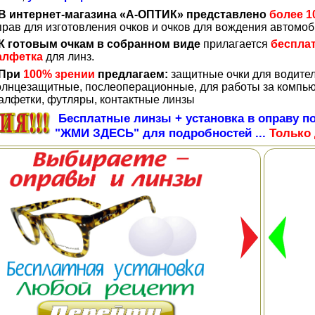
В интернет-магазина «А-ОПТИК» представлено
более 1
прав для изготовления очков и очков для вождения автомо
К готовым очкам в собранном виде
прилагается
беспла
алфетка
для линз.
При
100% зрении
предлагаем:
защитные очки для водите
олнцезащитные, послеоперационные, для работы за компью
алфетки, футляры, контактные линзы
Бесплатные линзы + установка в оправу по
"ЖМИ ЗДЕСЬ" для подробностей ...
Только 