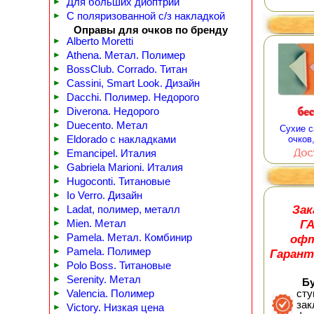
►
Для больших диоптрий
►
С поляризованной с/з накладкой
Оправы для очков по бренду
►
Alberto Moretti
►
Athena. Метал. Полимер
►
BossClub. Corrado. Титан
►
Cassini, Smart Look. Дизайн
►
Dacchi. Полимер. Недорого
►
Diverona. Недорого
►
Duecento. Метал
Сухие с
►
Eldorado с накладками
очков
►
Emancipel. Италия
►
Gabriela Marioni. Италия
►
Hugoconti. Титановые
►
Io Verro. Дизайн
Зак
►
Ladat, полимер, металл
Г
►
Mien. Метал
офт
►
Pamela. Метал. Комбинир
►
Pamela. Полимер
Гарант
►
Polo Boss. Титановые
►
Serenity. Метал
Буд
►
Valencia. Полимер
сту
зак
►
Victory. Низкая цена